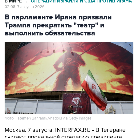
В парламенте Ирана призвали
Трампа прекратить "театр" и
выполнить обязательства
Фото: Fatemeh Bahrami/Anadolu via Getty Images
Москва. 7 августа. INTERFAX.RU - В Тегеране
считают провальной стратегию президента
США Дональда Трампа, который, по мнению