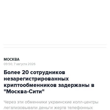
электросетевых объектов и агрокомплексов
Социальная реклама, АНО «Национальные приоритеты».
ИНН 7725383515 Erid: F7NfYUJCUneVdwcydK6A
Аксенов сообщил о четвертом погибшем в
результате атаки ВСУ на Крым
МОСКВА
09:50, 7 августа 2026
Более 20 сотрудников
незарегистрированных
криптообменников задержаны в
"Москва-Сити"
Через эти обменники украинские колл-центры
легализовывали деньги жертв телефонных