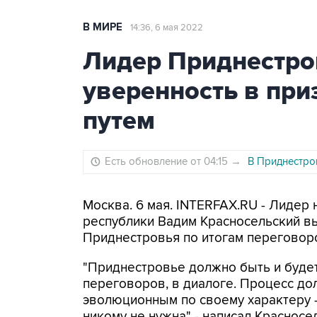
В МИРЕ
14:36, 6 мая 2022
Лидер Приднестро
уверенность в пр
путем
Есть обновление от 04:15
→
В Приднестро
Москва. 6 мая. INTERFAX.RU - Лиде
республики Вадим Красносельский в
Приднестровья по итогам переговор
"Приднестровье должно быть и будет
переговоров, в диалоге. Процесс д
эволюционным по своему характеру -
никому не нужна" - написал Красносе