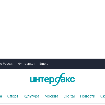
с-Россия
Финмаркет
Еще...
а
Спорт
Культура
Москва
Digital
Новости
С