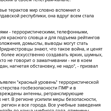
ье терактов мир словно вспомнил о
авской республики, она вдруг всем стала
ями - террористическими, телефонными,
я красного словца и для подъема рейтингов
оложения, домыслы, выводы могут стать
Приднестровцы знают, что такое война, и ценят
м более искусственно создавать ярких, шумных,
то не говорит о замалчивании - ни в коем
дан, нагнетая обстановку, не надо", - призвал
ъявлен "красный уровень" террористической
стерства госбезопасности ПМР и в
овреждены антенны, ретранслирующие
 нет. В регионе усилили меры безопасности,
 регион и все города. Все учебные заведения
лайн до конца учебного года, отменены