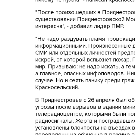
"После произошедших в Приднестров
существовании Приднестровской Молд
интересна", - добавил лидер ПМР.
"Не надо раздувать пламя провокаци
информационными. Произнесенные дл
СМИ или отдельных личностей предп
искрой, от которой вспыхнет пожар. 
мир. Призываю: не надо искать, а те
а главное, опасных инфоповодов. Ник
случае. Но и сеять панику среди граж
Красносельский.
В Приднестровье с 26 апреля был об
угрозы после взрывов в здании мини
телерадиоцентре, которыми были п
радиосигналы. Жертв и пострадавших
установлены блокпосты на въездах в
переведены на обучение в режиме он