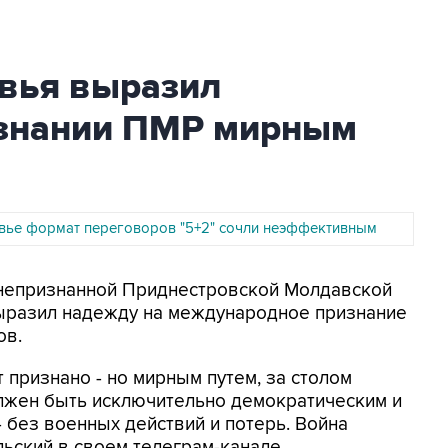
вья выразил
изнании ПМР мирным
вье формат переговоров "5+2" сочли неэффективным
р непризнанной Приднестровской Молдавской
ыразил надежду на международное признание
ов.
 признано - но мирным путем, за столом
олжен быть исключительно демократическим и
 без военных действий и потерь. Война
льский в своем телеграм-канале.