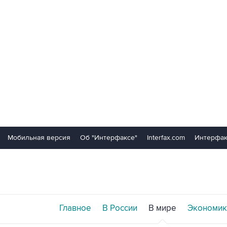
Мобильная версия
Об "Интерфаксе"
Interfax.com
Интерфак
Главное
В России
В мире
Экономик