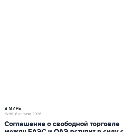
Путин сообщил о решении сосредоточить в
одних руках все службы тыла Минобороны
Как российские медицинские технологии
выходят на мировые рынки
Социальная реклама, АНО «Национальные приоритеты».
ИНН 7725383515 Erid: F7NfYUJCUneVdTRF8PRs
Трамп заявил, что переговоры с Ираном
начнутся в понедельник
В МИРЕ
16:46, 6 августа 2026
Соглашение о свободной торговле
между ЕАЭС и ОАЭ вступит в силу с