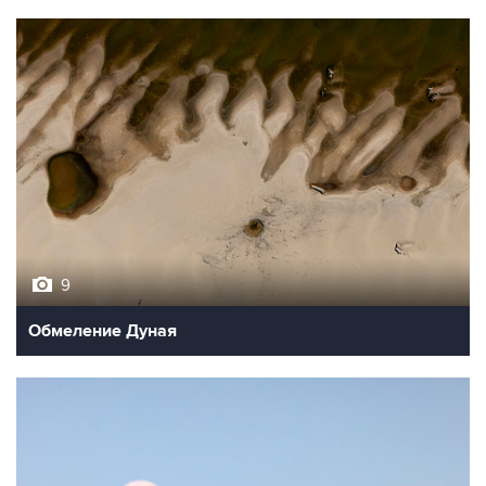
9
Обмеление Дуная