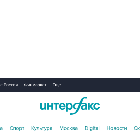
с-Россия
Финмаркет
Еще...
а
Спорт
Культура
Москва
Digital
Новости
С