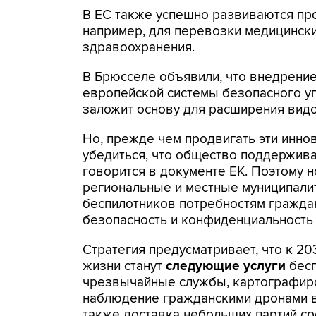
В ЕС также успешно развиваются пр
например, для перевозки медицинск
здравоохранения.
В Брюсселе объявили, что внедрение
европейской системы безопасного у
заложит основу для расширения вид
Но, прежде чем продвигать эти инно
убедиться, что общество поддержива
говорится в документе ЕК. Поэтому 
региональные и местные муниципалит
беспилотников потребностям граждан
безопасность и конфиденциальность 
Стратегия предусматривает, что к 2
жизни станут
следующие услуги
бесп
чрезвычайные службы, картографиро
наблюдение гражданскими дронами в
также доставка небольших партий ср