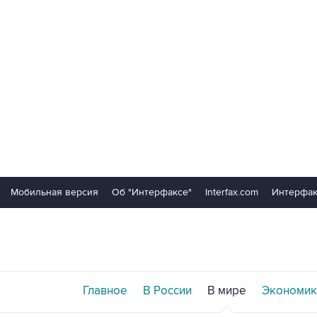
Мобильная версия
Об "Интерфаксе"
Interfax.com
Интерфак
Главное
В России
В мире
Экономик