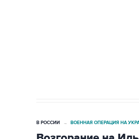
ФСБ сообщила о задержании в 
теракт на объекте Росгвардии
Беспилотные технологии и ИИ н
агрокомплексов
Социальная реклама, АНО «Национальные приоритеты».
И
Кабмин РФ разрешил до 1 июля 
бензина Евро 2, Евро 3, Евро 4
В РОССИИ
ВОЕННАЯ ОПЕРАЦИЯ НА УКР
→
Возгорание на Ил