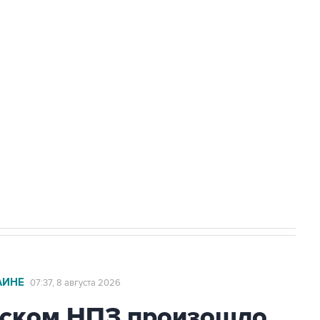
Приморье подростков, готовивших
а службе у электросетевых объектов и
НН 7725383515 Erid: F7NfYUJCUneVdwcydK6A
2027 года импорт, выпуск и обращение
АИНЕ
07:37, 8 августа 2026
ьском НПЗ произошло