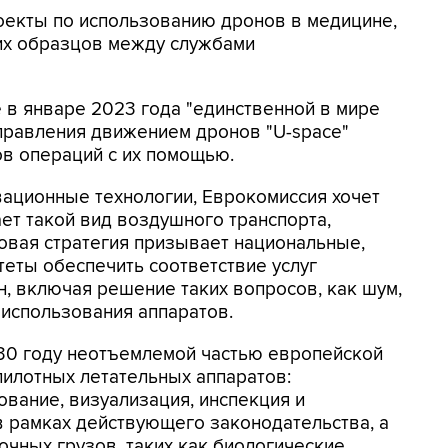
оекты по использованию дронов в медицине,
их образцов между службами
 в январе 2023 года "единственной в мире
правления движением дронов "U-space"
ов операций с их помощью.
вационные технологии, Еврокомиссия хочет
ет такой вид воздушного транспорта,
новая стратегия призывает национальные,
еты обеспечить соответствие услуг
, включая решение таких вопросов, как шум,
использования аппаратов.
030 году неотъемлемой частью европейской
илотных летательных аппаратов:
вание, визуализация, инспекция и
 рамках действующего законодательства, а
очных грузов, таких как биологические