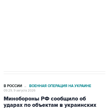
Промышленное предприятие в Самарской
области подверглось атаке БПЛА
Беспилотные технологии и ИИ на службе у
электросетевых объектов и агрокомплексов
Социальная реклама, АНО «Национальные приоритеты».
ИНН 7725383515 Erid: F7NfYUJCUneVdwcydK6A
Кабмин РФ разрешил до 1 июля 2027 года
импорт, выпуск и обращение бензина Евро 2,
Евро 3, Евро 4
В РОССИИ
ВОЕННАЯ ОПЕРАЦИЯ НА УКРАИНЕ
→
09:29, 9 августа 2026
Минобороны РФ сообщило об
ударах по объектам в украинских