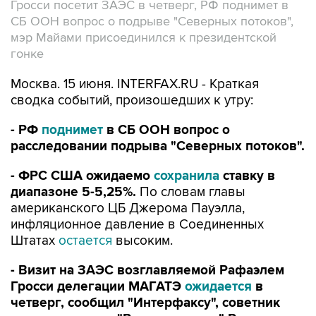
Гросси посетит ЗАЭС в четверг, РФ поднимет в
СБ ООН вопрос о подрыве "Северных потоков",
мэр Майами присоединился к президентской
гонке
Москва. 15 июня. INTERFAX.RU - Краткая
сводка событий, произошедших к утру:
- РФ
поднимет
в СБ ООН вопрос о
расследовании подрыва "Северных потоков".
- ФРС США ожидаемо
сохранила
ставку в
диапазоне 5-5,25%.
По словам главы
американского ЦБ Джерома Пауэлла,
инфляционное давление в Соединенных
Штатах
остается
высоким.
- Визит на ЗАЭС возглавляемой Рафаэлем
Гросси делегации МАГАТЭ
ожидается
в
четверг, сообщил "Интерфаксу", советник