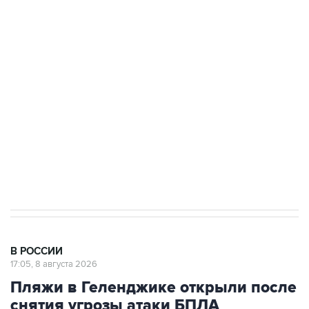
подростков, готовивших теракт на объекте
Росгвардии
Беспилотные технологии и ИИ на службе у
электросетевых объектов и агрокомплексов
Социальная реклама, АНО «Национальные приоритеты».
ИНН 7725383515 Erid: F7NfYUJCUneVdwcydK6A
Кабмин РФ разрешил до 1 июля 2027 года
импорт, выпуск и обращение бензина Евро 2,
Евро 3, Евро 4
В РОССИИ
17:05, 8 августа 2026
Пляжи в Геленджике открыли после
снятия угрозы атаки БПЛА