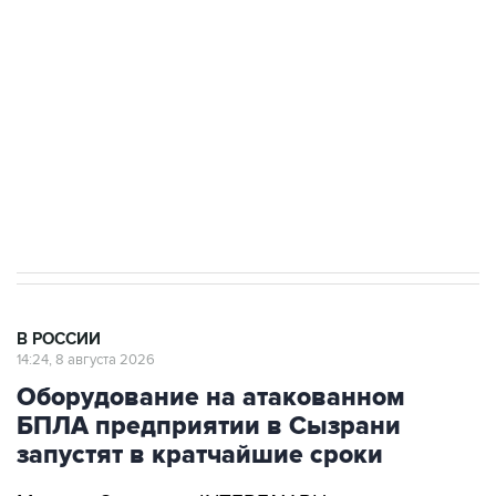
электросетевых объектов и агрокомплексов
Социальная реклама, АНО «Национальные приоритеты».
ИНН 7725383515 Erid: F7NfYUJCUneVdwcydK6A
Кабмин РФ разрешил до 1 июля 2027 года
импорт, выпуск и обращение бензина Евро 2,
Евро 3, Евро 4
В РОССИИ
14:24, 8 августа 2026
Оборудование на атакованном
БПЛА предприятии в Сызрани
запустят в кратчайшие сроки
Москва. 8 августа. INTERFAX.RU -
Оборудование, которое пытались вывести из