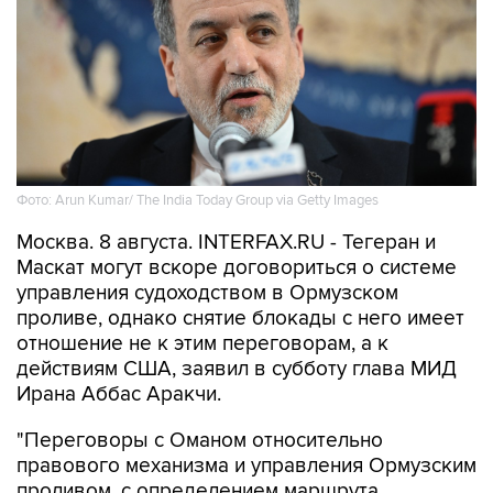
Фото: Arun Kumar/ The India Today Group via Getty Images
Москва. 8 августа. INTERFAX.RU - Тегеран и
Маскат могут вскоре договориться о системе
управления судоходством в Ормузском
проливе, однако снятие блокады с него имеет
отношение не к этим переговорам, а к
действиям США, заявил в субботу глава МИД
Ирана Аббас Аракчи.
"Переговоры с Оманом относительно
правового механизма и управления Ормузским
проливом, с определением маршрута
движения судов через него, идут, и мы очень