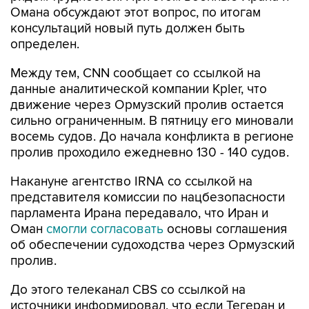
определен.
Между тем, CNN сообщает со ссылкой на
данные аналитической компании Kpler, что
движение через Ормузский пролив остается
сильно ограниченным. В пятницу его миновали
восемь судов. До начала конфликта в регионе
пролив проходило ежедневно 130 - 140 судов.
Накануне агентство IRNA со ссылкой на
представителя комиссии по нацбезопасности
парламента Ирана передавало, что Иран и
Оман
смогли согласовать
основы соглашения
об обеспечении судоходства через Ормузский
пролив.
До этого телеканал CBS со ссылкой на
источники информировал, что если Тегеран и
Маскат смогут договориться, Иран и США
вернутся за стол переговоров с соблюдением