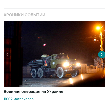
ХРОНИКИ СОБЫТИЙ
❮
❯
Военная операция на Украине
О
11002 материалов
3