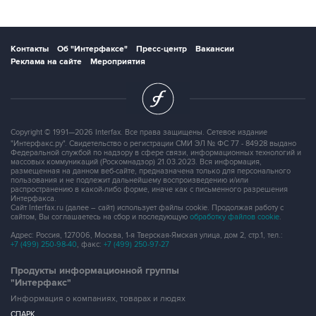
Контакты
Об "Интерфаксе"
Пресс-центр
Вакансии
Реклама на сайте
Мероприятия
Copyright © 1991—2026 Interfax. Все права защищены. Сетевое издание
"Интерфакс.ру". Свидетельство о регистрации СМИ ЭЛ № ФС 77 - 84928 выдано
Федеральной службой по надзору в сфере связи, информационных технологий и
массовых коммуникаций (Роскомнадзор) 21.03.2023. Вся информация,
размещенная на данном веб-сайте, предназначена только для персонального
пользования и не подлежит дальнейшему воспроизведению и/или
распространению в какой-либо форме, иначе как с письменного разрешения
Интерфакса.
Сайт Interfax.ru (далее – сайт) использует файлы cookie. Продолжая работу с
сайтом, Вы соглашаетесь на сбор и последующую
обработку файлов cookie
.
Адрес: Россия, 127006, Москва, 1-я Тверская-Ямская улица, дом 2, стр.1, тел.:
+7 (499) 250-98-40
, факс:
+7 (499) 250-97-27
Продукты информационной группы
"Интерфакс"
Информация о компаниях, товарах и людях
СПАРК