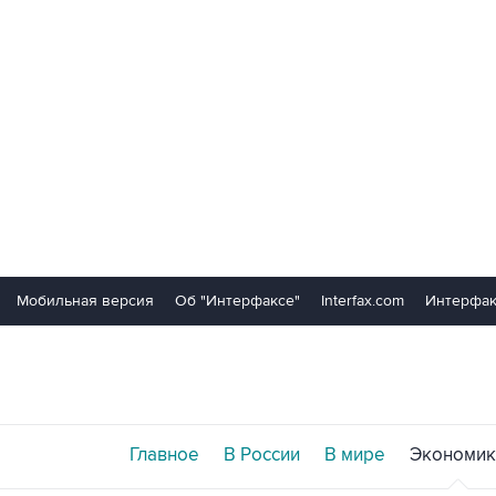
Мобильная версия
Об "Интерфаксе"
Interfax.com
Интерфак
Главное
В России
В мире
Экономик