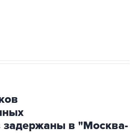
НН 7725383515 Erid: F7NfYUJCUneVdwcydK6A
огибшем в результате атаки ВСУ на
ков
нных
 задержаны в "Москва-