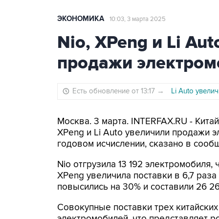
ЭКОНОМИКА
10:03, 3 марта 2025
Nio, XPeng и Li Au
продажи электром
Есть обновление от 13:17
→
Li Auto увели
Москва. 3 марта. INTERFAX.RU - Кита
XPeng и Li Auto увеличили продажи 
годовом исчислении, сказано в сооб
Nio отгрузила 13 192 электромобиля,
XPeng увеличила поставки в 6,7 раза
повысились на 30% и составили 26 2
Совокупные поставки трех китайских
электромобилей, что представляет ро