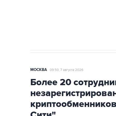
агрокомплексов
Социальная реклама, АНО «Национальные приоритеты».
И
Аксенов сообщил о четвертом п
Крым
МОСКВА
09:50, 7 августа 2026
Более 20 сотрудни
незарегистрирова
криптообменников
Сити"