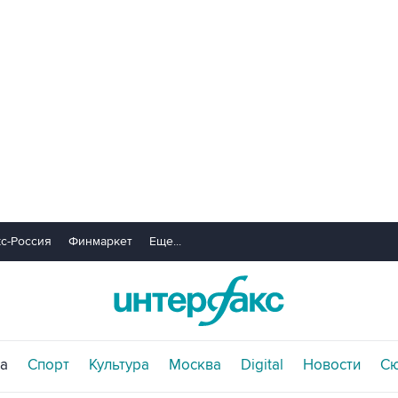
с-Россия
Финмаркет
Еще...
а
Спорт
Культура
Москва
Digital
Новости
С