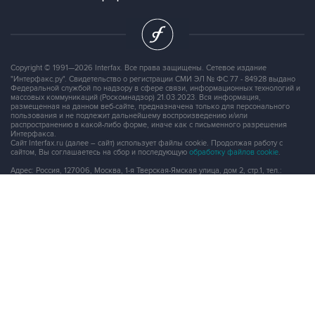
Copyright © 1991—2026 Interfax. Все права защищены. Сетевое издание
"Интерфакс.ру". Свидетельство о регистрации СМИ ЭЛ № ФС 77 - 84928 выдано
Федеральной службой по надзору в сфере связи, информационных технологий и
массовых коммуникаций (Роскомнадзор) 21.03.2023. Вся информация,
размещенная на данном веб-сайте, предназначена только для персонального
пользования и не подлежит дальнейшему воспроизведению и/или
распространению в какой-либо форме, иначе как с письменного разрешения
Интерфакса.
Сайт Interfax.ru (далее – сайт) использует файлы cookie. Продолжая работу с
сайтом, Вы соглашаетесь на сбор и последующую
обработку файлов cookie
.
Адрес: Россия, 127006, Москва, 1-я Тверская-Ямская улица, дом 2, стр.1, тел.:
+7 (499) 250-98-40
, факс:
+7 (499) 250-97-27
Продукты информационной группы
"Интерфакс"
Информация о компаниях, товарах и людях
СПАРК
X-Compliance
СКАУТ
Маркер
АСТРА