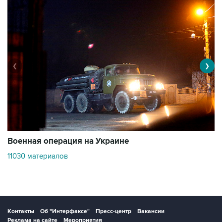
❮
❯
Военная операция на Украине
О
11030 материалов
3
Контакты
Об "Интерфаксе"
Пресс-центр
Вакансии
Реклама на сайте
Мероприятия