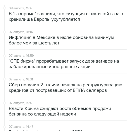
В "Газпроме" заявили, что ситуация с закачкой газа в
хранилища Европы усугубляется
07 августа, 18:16
Инфляция в Мексике в июле обновила минимум
более чем за шесть лет
07 августа, 16:59
"СПБ биржа" прорабатывает запуск деривативов на
заблокированные иностранные акции
07 августа, 16:31
Сбер получил 2 тысячи заявок на реструктуризацию
кредитов от пострадавших от БПЛА селлеров
07 августа, 15:43
Власти Крыма ожидают роста объемов продажи
бензина со следующей недели
07 августа, 14:47
Bank of America тратит более $250 млн в год на
лекарства для похудения для сотрудников