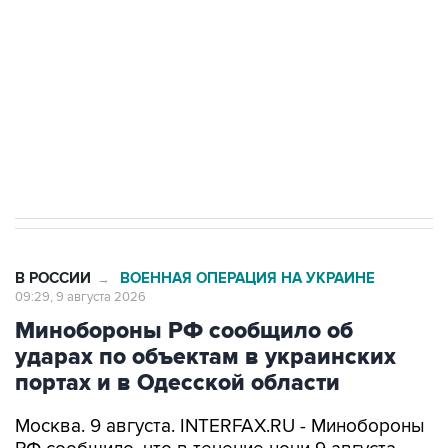
Социальная реклама, АНО «Национальные приоритеты».
ИНН 7725383515 Erid: F7NfYUJCUneVdwcydK6A
Кабмин РФ разрешил до 1 июля 2027 года
импорт, выпуск и обращение бензина Евро 2,
Евро 3, Евро 4
В РОССИИ
ВОЕННАЯ ОПЕРАЦИЯ НА УКРАИНЕ
→
09:29, 9 августа 2026
Минобороны РФ сообщило об
ударах по объектам в украинских
портах и в Одесской области
Москва. 9 августа. INTERFAX.RU - Минобороны
РФ сообщило, что в течение ночи 9 августа
высокоточным оружием воздушного и