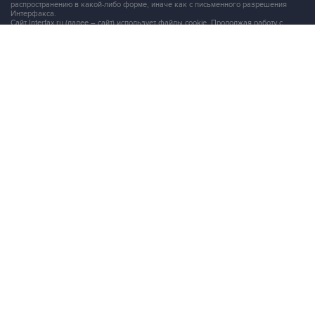
сайтом, Вы соглашаетесь на сбор и последующую
обработку файлов cookie
.
Адрес: Россия, 127006, Москва, 1-я Тверская-Ямская улица, дом 2, стр.1, тел.:
+7 (499) 250-98-40
, факс:
+7 (499) 250-97-27
Продукты информационной группы
"Интерфакс"
Информация о компаниях, товарах и людях
СПАРК
X-Compliance
СКАУТ
Маркер
АСТРА
Новости и рынки
Новости "Интерфакса"
СКАН
RUDATA
Центр раскрытия корпоративной информации