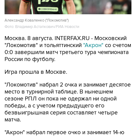
Александр Коваленко ("Локомотив")
Фото: Владимир Астапкович/РИА Новости
Москва. 8 августа. INTERFAX.RU - Московский
"Локомотив" и тольяттинский
"Акрон"
со счетом
0:0 завершили матч третьего тура чемпионата
России по футболу.
Игра прошла в Москве.
"Локомотив" набрал 2 очка и занимает десятое
место в турнирной таблице. В нынешнем
сезоне РПЛ он пока не одержал ни одной
победы, а с учетом предыдущего его
безвыигрышная серия составляет четыре
матча.
"Акрон" набрал первое очко и занимает 14-ю
строчку.