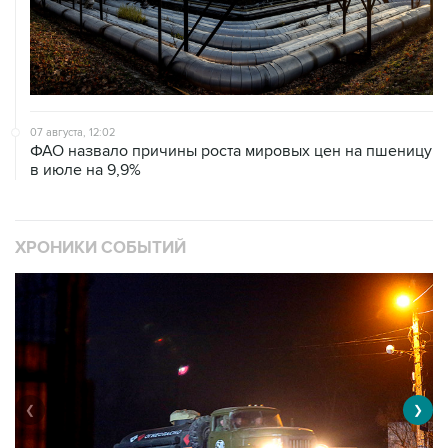
07 августа, 12:02
ФАО назвало причины роста мировых цен на пшеницу
в июле на 9,9%
ХРОНИКИ СОБЫТИЙ
❮
❯