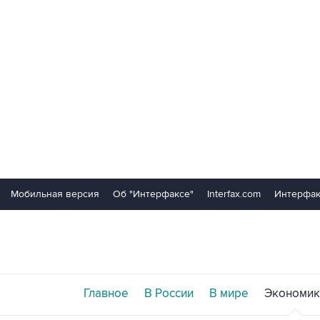
Мобильная версия
Об "Интерфаксе"
Interfax.com
Интерфак
Главное
В России
В мире
Экономик