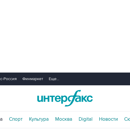
с-Россия
Финмаркет
Еще...
а
Спорт
Культура
Москва
Digital
Новости
С