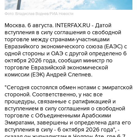
Фото: Владислав Воднев/РИА Новости
Москва. 6 августа. INTERFAX.RU - Датой
вступления в силу соглашения о свободной
торговле между странами-участницами
Евразийкого экономического союза (ЕАЭС) с
одной стороны и ОАЭ с другой определено 6
октября 2026 года, сообщил министр по
торговле Евразийской экономической
комиссии (ЕЭК) Андрей Слепнев.
"Сегодня состоялся обмен нотами с эмиратской
стороной. Соответственно, у нас все
процедуры, связанные с ратификацией и
вступлением в силу соглашения о свободной
торговле с Объединенными Арабскими
Эмиратами, завершены и определена дата его
вступления в силу - 6 октября 2026 года", -
сказал он журналистам в Чолпон-Ате, где 6-7