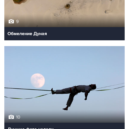
9
Обмеление Дуная
10