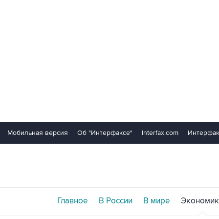
Мобильная версия
Об "Интерфаксе"
Interfax.com
Интерфак
Главное
В России
В мире
Экономик