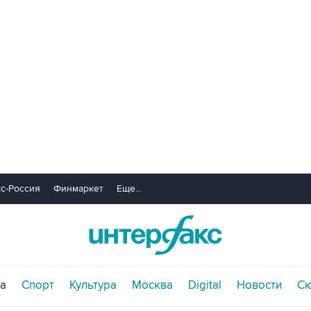
с-Россия
Финмаркет
Еще...
а
Спорт
Культура
Москва
Digital
Новости
С