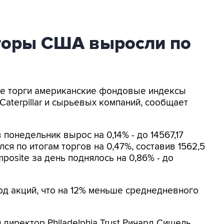
торы США выросли по
ие торги американские фондовые индексы
aterpillar и сырьевых компаний, сообщает
в понедельник вырос на 0,14% - до 14567,17
лся по итогам торгов на 0,47%, составив 1562,5
posite за день поднялось на 0,86% - до
рд акций, что на 12% меньше среднедневного
директор Philadelphia Trust Ричард Сишель,