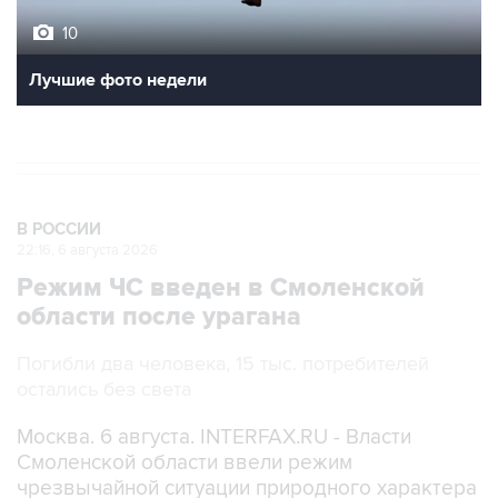
10
Лучшие фото недели
В РОССИИ
22:16, 6 августа 2026
Режим ЧС введен в Смоленской
области после урагана
Погибли два человека, 15 тыс. потребителей
остались без света
Москва. 6 августа. INTERFAX.RU - Власти
Смоленской области ввели режим
чрезвычайной ситуации природного характера