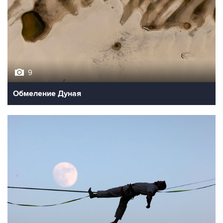
9
Обмеление Дуная