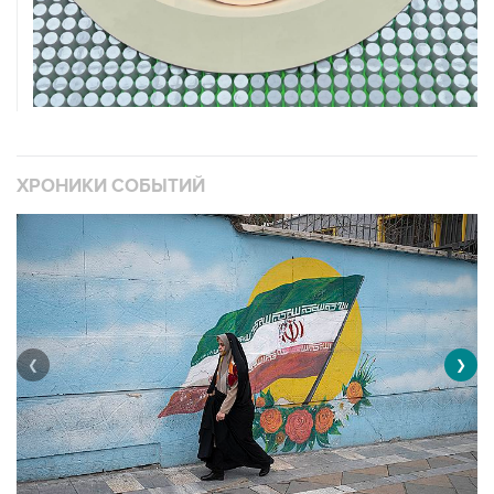
ХРОНИКИ СОБЫТИЙ
❮
❯