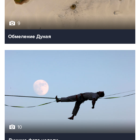
9
Обмеление Дуная
10