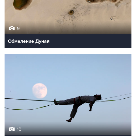
9
Обмеление Дуная
10