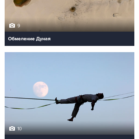
9
Обмеление Дуная
10
Лучшие фото недели