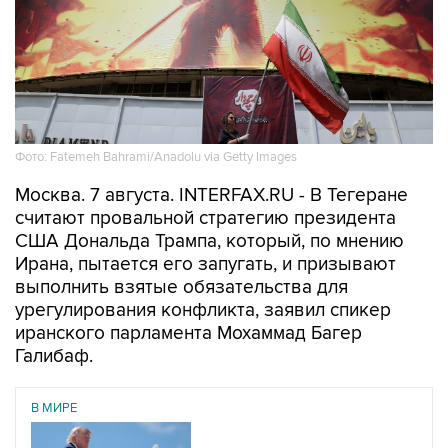
Фото: Fatemeh Bahrami/Anadolu via Getty Images
Москва. 7 августа. INTERFAX.RU - В Тегеране
считают провальной стратегию президента
США Дональда Трампа, который, по мнению
Ирана, пытается его запугать, и призывают
выполнить взятые обязательства для
урегулирования конфликта, заявил спикер
иранского парламента Мохаммад Багер
Галибаф.
В МИРЕ