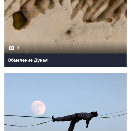
9
Обмеление Дуная