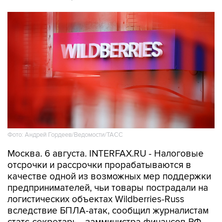
Фото: Андрей Гордеев/Ведомости/ТАСС
Москва. 6 августа. INTERFAX.RU - Налоговые
отсрочки и рассрочки прорабатываются в
качестве одной из возможных мер поддержки
предпринимателей, чьи товары пострадали на
логистических объектах Wildberries-Russ
вследствие БПЛА-атак, сообщил журналистам
статс-секретарь - замминистра финансов РФ
Алексей Сазанов в кулуарах Евразийского