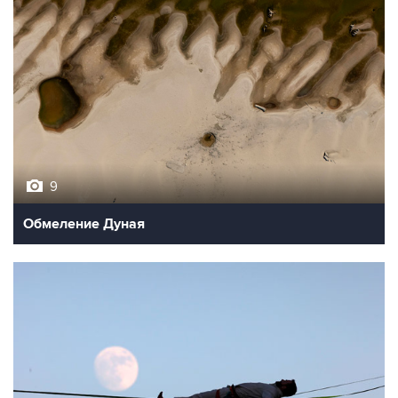
9
Обмеление Дуная