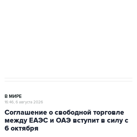
Как российские медицинские технологии
выходят на мировые рынки
Социальная реклама, АНО «Национальные приоритеты».
ИНН 7725383515 Erid: F7NfYUJCUneVdTRF8PRs
Трамп заявил, что переговоры с Ираном
начнутся в понедельник
В МИРЕ
16:46, 6 августа 2026
Соглашение о свободной торговле
между ЕАЭС и ОАЭ вступит в силу с
6 октября