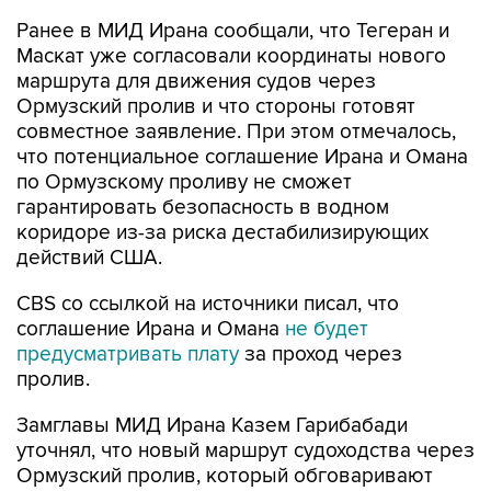
Маскат уже согласовали координаты нового
маршрута для движения судов через
Ормузский пролив и что стороны готовят
совместное заявление. При этом отмечалось,
что потенциальное соглашение Ирана и Омана
по Ормузскому проливу не сможет
гарантировать безопасность в водном
коридоре из-за риска дестабилизирующих
действий США.
CBS со ссылкой на источники писал, что
соглашение Ирана и Омана
не будет
предусматривать плату
за проход через
пролив.
Замглавы МИД Ирана Казем Гарибабади
уточнял, что новый маршрут судоходства через
Ормузский пролив, который обговаривают
Тегеран и Маскат, будет действовать от двух
до четырех месяцев или, если это потребуется,