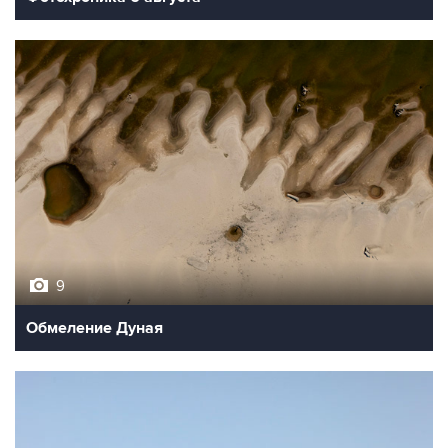
9
Обмеление Дуная