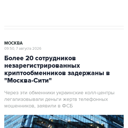
Аксенов сообщил о четвертом погибшем в
результате атаки ВСУ на Крым
МОСКВА
09:50, 7 августа 2026
Более 20 сотрудников
незарегистрированных
криптообменников задержаны в
"Москва-Сити"
Через эти обменники украинские колл-центры
легализовывали деньги жертв телефонных
мошенников, заявили в ФСБ