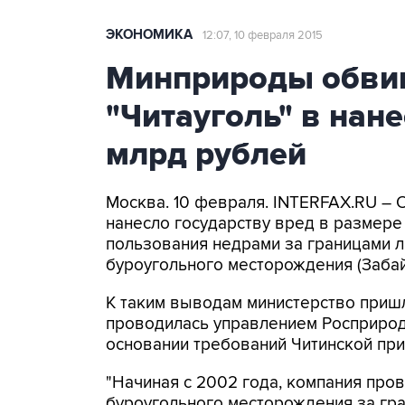
ЭКОНОМИКА
12:07, 10 февраля 2015
Минприроды обви
"Читауголь" в нан
млрд рублей
Москва. 10 февраля. INTERFAX.RU – 
нанесло государству вред в размере 
пользования недрами за границами л
буроугольного месторождения (Заба
К таким выводам министерство пришл
проводилась управлением Росприрод
основании требований Читинской пр
"Начиная с 2002 года, компания про
буроугольного месторождения за гран