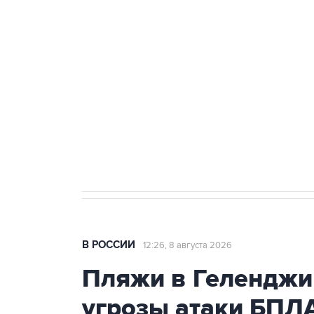
теракт на объекте Росгвардии
Беспилотные технологии и ИИ н
агрокомплексов
Социальная реклама, АНО «Национальные приоритеты».
И
Кабмин РФ разрешил до 1 июля 
бензина Евро 2, Евро 3, Евро 4
В РОССИИ
12:26, 8 августа 2026
Пляжи в Геленджи
угрозы атаки БПЛ