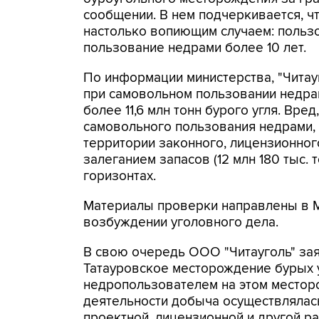
сообщении. В нем подчеркивается, ч
настолько вопиющим случаем: польз
пользование недрами более 10 лет.
По информации министерства, "Читауг
при самовольном пользовании недра
более 11,6 млн тонн бурого угля. Вре
самовольного пользования недрами, с
территории законного, лицензионног
залеганием запасов (12 млн 180 тыс. 
горизонтах.
Материалы проверки направлены в М
возбуждении уголовного дела.
В свою очередь ООО "Читауголь" зая
Татауровское месторождение бурых у
недропользователем на этом местор
деятельности добыча осуществлялась
проектной, лицензионной и другой р