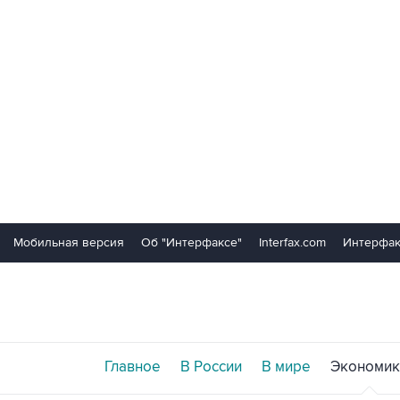
Мобильная версия
Об "Интерфаксе"
Interfax.com
Интерфак
Главное
В России
В мире
Экономик