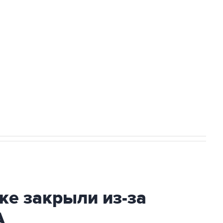
а службе у электросетевых объектов и
НН 7725383515 Erid: F7NfYUJCUneVdwcydK6A
2027 года импорт, выпуск и обращение
ке закрыли из-за
А