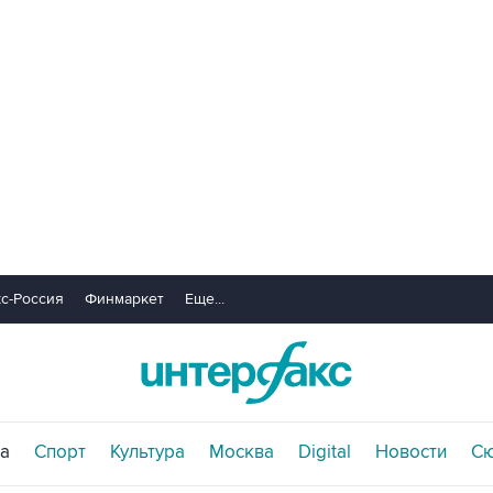
с-Россия
Финмаркет
Еще...
а
Спорт
Культура
Москва
Digital
Новости
С