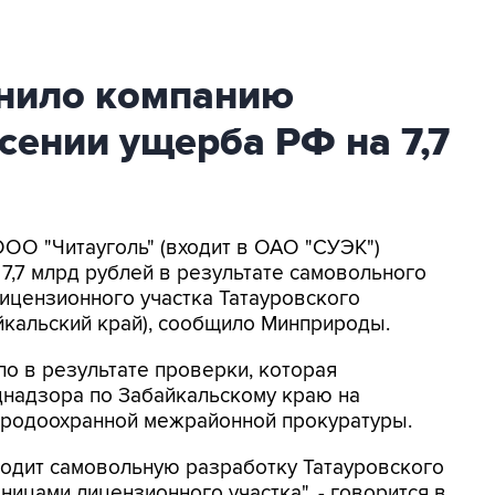
нило компанию
есении ущерба РФ на 7,7
ООО "Читауголь" (входит в ОАО "СУЭК")
7,7 млрд рублей в результате самовольного
ицензионного участка Татауровского
йкальский край), сообщило Минприроды.
о в результате проверки, которая
надзора по Забайкальскому краю на
иродоохранной межрайонной прокуратуры.
водит самовольную разработку Татауровского
ицами лицензионного участка", - говорится в