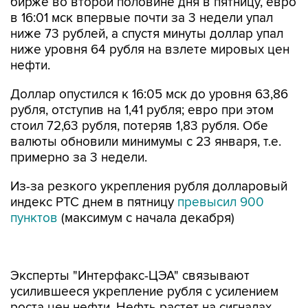
бирже во второй половине дня в пятницу, евро
в 16:01 мск впервые почти за 3 недели упал
ниже 73 рублей, а спустя минуты доллар упал
ниже уровня 64 рубля на взлете мировых цен
нефти.
Доллар опустился к 16:05 мск до уровня 63,86
рубля, отступив на 1,41 рубля; евро при этом
стоил 72,63 рубля, потеряв 1,83 рубля. Обе
валюты обновили минимумы с 23 января, т.е.
примерно за 3 недели.
Из-за резкого укрепления рубля долларовый
индекс РТС днем в пятницу
превысил 900
пунктов
(максимум с начала декабря)
Эксперты "Интерфакс-ЦЭА" связывают
усилившееся укрепление рубля с усилением
роста цен нефти. Нефть растет на сигналах
замедления роста объемов добычи. Цена