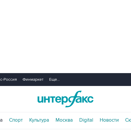
с-Россия
Финмаркет
Еще...
а
Спорт
Культура
Москва
Digital
Новости
С