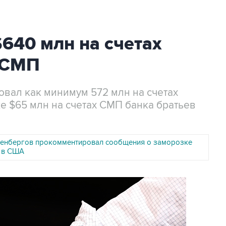
640 млн на счетах
и СМП
ал как минимум 572 млн на счетах
же $65 млн на счетах СМП банка братьев
енбергов прокомментировал сообщения о заморозке
в в США