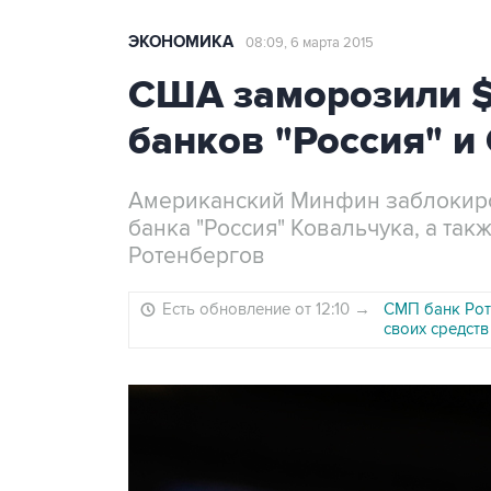
ЭКОНОМИКА
08:09, 6 марта 2015
США заморозили $
банков "Россия" 
Американский Минфин заблокиров
банка "Россия" Ковальчука, а так
Ротенбергов
Есть обновление от 12:10
→
СМП банк Рот
своих средст