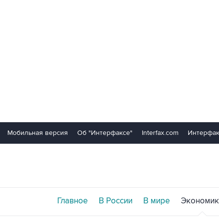
Мобильная версия
Об "Интерфаксе"
Interfax.com
Интерфак
Главное
В России
В мире
Экономик