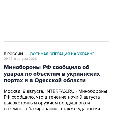
Кабмин РФ разрешил до 1 июля 2027 года
импорт, выпуск и обращение бензина Евро 2,
Евро 3, Евро 4
В РОССИИ
ВОЕННАЯ ОПЕРАЦИЯ НА УКРАИНЕ
→
09:29, 9 августа 2026
Минобороны РФ сообщило об
ударах по объектам в украинских
портах и в Одесской области
Москва. 9 августа. INTERFAX.RU - Минобороны
РФ сообщило, что в течение ночи 9 августа
высокоточным оружием воздушного и
наземного базирования, а также ударными
беспилотными летательными аппаратами
поражены цели в украинских портах и в