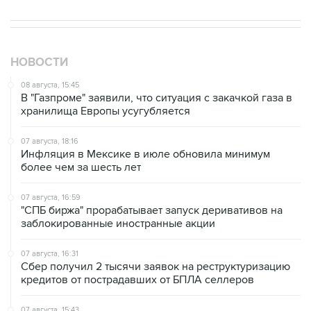
НОВОСТИ
08 августа, 15:45
В "Газпроме" заявили, что ситуация с закачкой газа в
хранилища Европы усугубляется
07 августа, 18:16
Инфляция в Мексике в июле обновила минимум
более чем за шесть лет
07 августа, 16:59
"СПБ биржа" прорабатывает запуск деривативов на
заблокированные иностранные акции
07 августа, 16:31
Сбер получил 2 тысячи заявок на реструктуризацию
кредитов от пострадавших от БПЛА селлеров
07 августа, 15:43
Власти Крыма ожидают роста объемов продажи
бензина со следующей недели