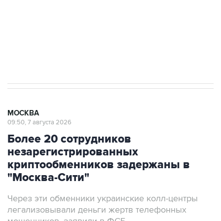
выходят на мировые рынки
Социальная реклама, АНО «Национальные приоритеты».
ИНН 7725383515 Erid: F7NfYUJCUneVdTRF8PRs
Аксенов сообщил о четвертом погибшем в
результате атаки ВСУ на Крым
МОСКВА
09:50, 7 августа 2026
Более 20 сотрудников
незарегистрированных
криптообменников задержаны в
"Москва-Сити"
Через эти обменники украинские колл-центры
легализовывали деньги жертв телефонных