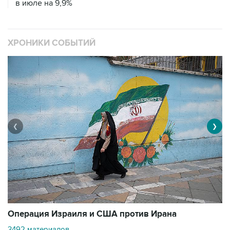
в июле на 9,9%
ХРОНИКИ СОБЫТИЙ
❮
❯
В
Операция Израиля и США против Ирана
11
3492 материалов