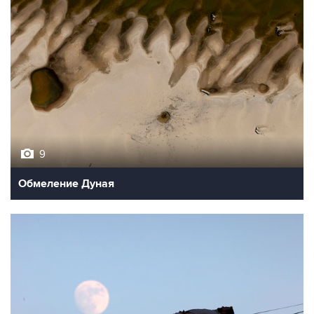
9
Обмеление Дуная