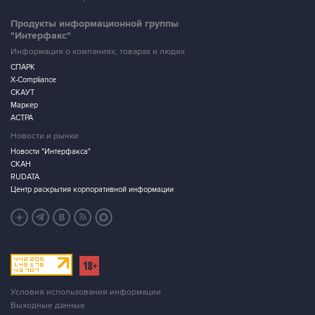
"Интерфакс"
Информация о компаниях, товарах и людях
СПАРК
X-Compliance
СКАУТ
Маркер
АСТРА
Новости и рынки
Новости "Интерфакса"
СКАН
RUDATA
Центр раскрытия корпоративной информации
Условия использования информации
Выходные данные
Дизайн – Motka.ru