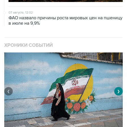
07 августа, 12:02
ФАО назвало причины роста мировых цен на пшеницу
в июле на 9,9%
ХРОНИКИ СОБЫТИЙ
❮
❯
В