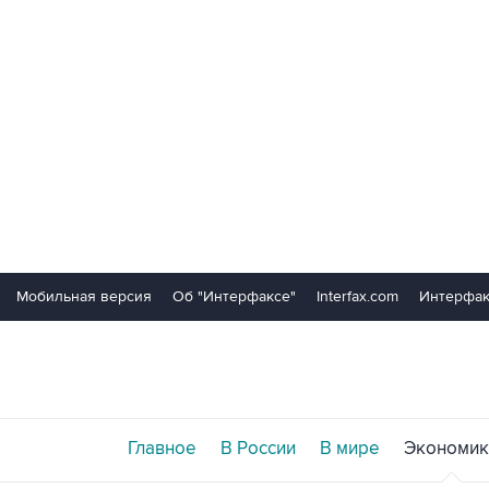
Мобильная версия
Об "Интерфаксе"
Interfax.com
Интерфак
Главное
В России
В мире
Экономик