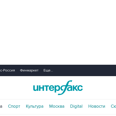
с-Россия
Финмаркет
Еще...
а
Спорт
Культура
Москва
Digital
Новости
С