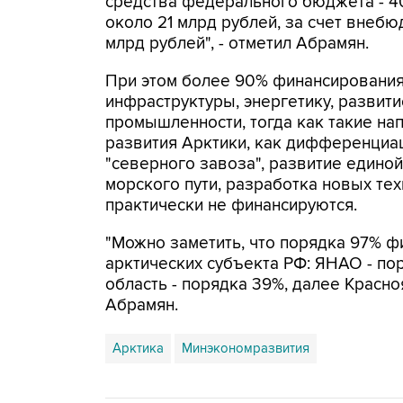
средства федерального бюджета - 40
около 21 млрд рублей, за счет внеб
млрд рублей", - отметил Абрамян.
При этом более 90% финансирования 
инфраструктуры, энергетику, разв
промышленности, тогда как такие на
развития Арктики, как дифференциа
"северного завоза", развитие едино
морского пути, разработка новых те
практически не финансируются.
"Можно заметить, что порядка 97% ф
арктических субъекта РФ: ЯНАО - п
область - порядка 39%, далее Красноя
Абрамян.
Арктика
Минэкономразвития