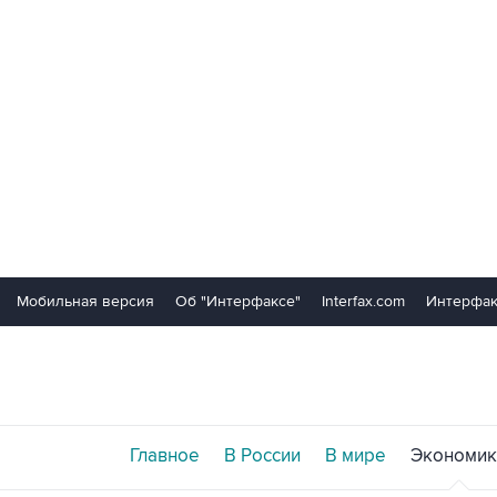
Мобильная версия
Об "Интерфаксе"
Interfax.com
Интерфак
Главное
В России
В мире
Экономик