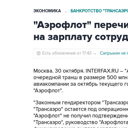
ЭКОНОМИКА
БАНКРОТСТВО "ТРАНСАЭР
→
"Аэрофлот" переч
на зарплату сотру
Есть обновление от 17:43
→
Сапрыкин не п
Москва. 30 октября. INTERFAX.RU – "
очередной транш в размере 500 млн 
авиакомпании за октябрь текущего г
"Аэрофлот".
"Законным гендиректором "Трансаэр
"Трансаэро" остается под операцион
"Аэрофлот" не получил подтвержден
"Трансаэро", руководство "Аэрофлот