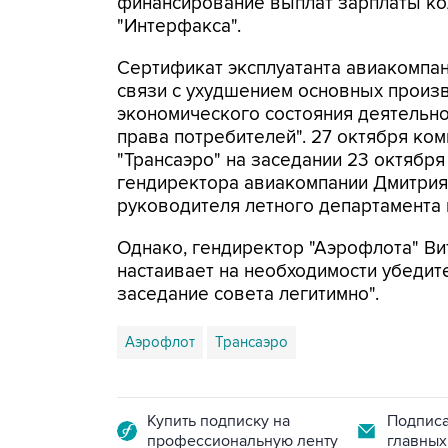
финансирование выплат зарплаты кол
"Интерфакса".
Сертификат эксплуатанта авиакомпан
связи с ухудшением основных произ
экономического состояния деятельно
права потребителей". 27 октября ко
"Трансаэро" на заседании 23 октябр
гендиректора авиакомпании Дмитрия 
руководителя летного департамента 
Однако, гендиректор "Аэрофлота" В
настаивает на необходимости убедит
заседание совета легитимно".
Аэрофлот
Трансаэро
Купить подписку на
Подписа
профессиональную ленту
главных