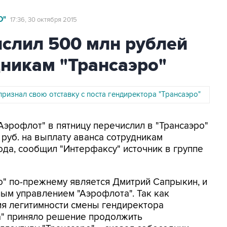
О"
17:36, 30 октября 2015
ислил 500 млн рублей
дникам "Трансаэро"
ризнал свою отставку с поста гендиректора "Трансаэро"
Аэрофлот" в пятницу перечислил в "Трансаэро"
руб. на выплату аванса сотрудникам
ода, сообщил "Интерфаксу" источник в группе
о" по-прежнему является Дмитрий Сапрыкин, и
ным управлением "Аэрофлота". Так как
ия легитимности смены гендиректора
а" приняло решение продолжить