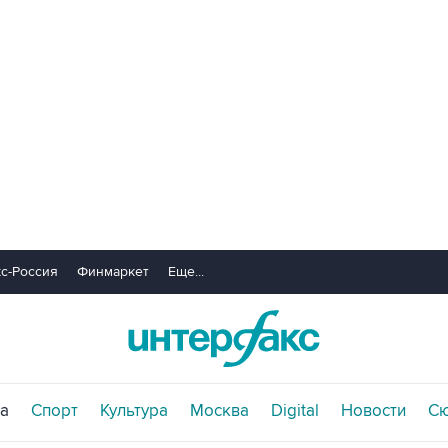
с-Россия
Финмаркет
Еще...
а
Спорт
Культура
Москва
Digital
Новости
С