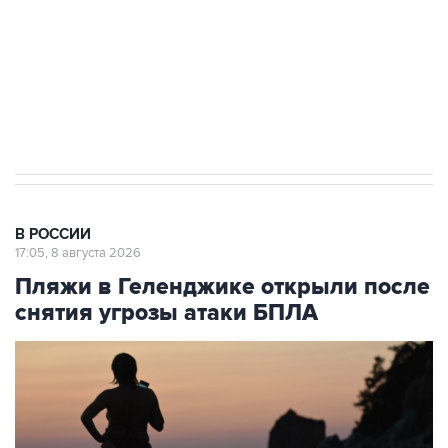
Социальная реклама, АНО «Национальные приоритеты».
ИНН 7725383515 Erid: F7NfYUJCUneVdwcydK6A
Кабмин РФ разрешил до 1 июля 2027 года
импорт, выпуск и обращение бензина Евро 2,
Евро 3, Евро 4
В РОССИИ
17:05, 8 августа 2026
Пляжи в Геленджике открыли после
снятия угрозы атаки БПЛА