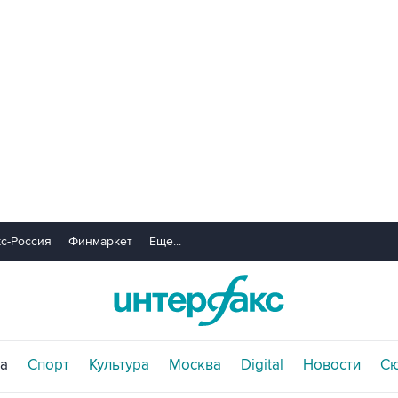
с-Россия
Финмаркет
Еще...
а
Спорт
Культура
Москва
Digital
Новости
С