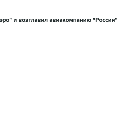
эро" и возглавил авиакомпанию "Россия"
04:31, 10 августа 2026
сообщил