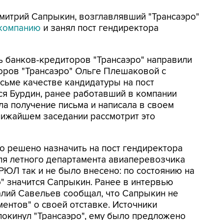
Дмитрий Сапрыкин, возглавлявший "Трансаэро"
 компанию
и занял пост гендиректора
ь банков-кредиторов "Трансаэро" направили
оров "Трансаэро" Ольге Плешаковой с
исьме качестве кандидатуры на пост
ся Бурдин, ранее работавший в компании
ла получение письма и написала в своем
ближайшем заседании рассмотрит это
о решено назначить на пост гендиректора
ля летного департамента авиаперевозчика
РЮЛ так и не было внесено: по состоянию на
" значится Сапрыкин. Ранее в интервью
алий Савельев сообщал, что Сапрыкин не
ентов" о своей отставке. Источники
покинул "Трансаэро", ему было предложено