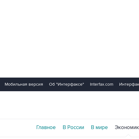
Мобильная версия
Об "Интерфаксе"
Interfax.com
Интерфак
Главное
В России
В мире
Экономик