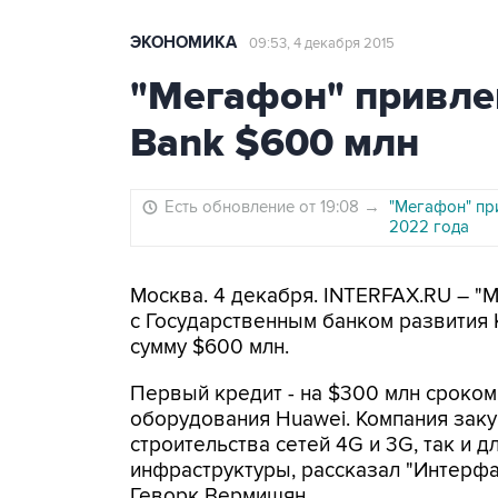
ЭКОНОМИКА
09:53, 4 декабря 2015
"Мегафон" привлек
Bank $600 млн
Есть обновление от 19:08
→
"Мегафон" пр
2022 года
Москва. 4 декабря. INTERFAX.RU – "
с Государственным банком развития 
сумму $600 млн.
Первый кредит - на $300 млн сроком 
оборудования Huawei. Компания заку
строительства сетей 4G и 3G, так и
инфраструктуры, рассказал "Интерф
Геворк Вермишян.