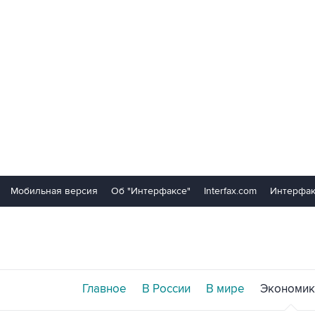
Мобильная версия
Об "Интерфаксе"
Interfax.com
Интерфак
Главное
В России
В мире
Экономик