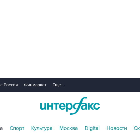
с-Россия
Финмаркет
Еще...
а
Спорт
Культура
Москва
Digital
Новости
С