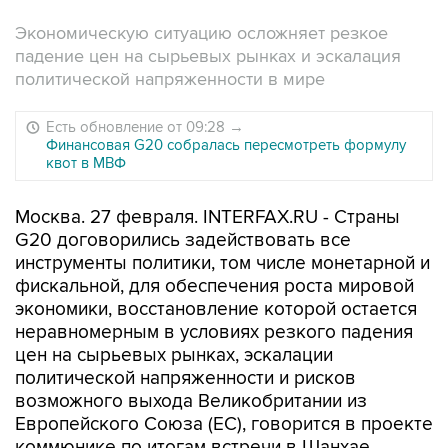
Экономическую ситуацию осложняет резкое
падение цен на сырьевых рынках и эскалация
политической напряженности в мире
Есть обновление от 09:28
→
Финансовая G20 собралась пересмотреть формулу
квот в МВФ
Москва. 27 февраля. INTERFAX.RU - Страны
G20 договорились задействовать все
инструменты политики, том числе монетарной и
фискальной, для обеспечения роста мировой
экономики, восстановление которой остается
неравномерным в условиях резкого падения
цен на сырьевых рынках, эскалации
политической напряженности и рисков
возможного выхода Великобритании из
Европейского Союза (ЕС), говорится в проекте
коммюнике по итогам встречи в Шанхае