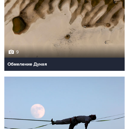
9
Обмеление Дуная