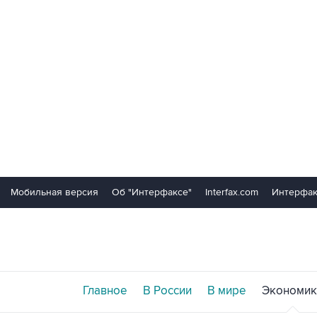
Мобильная версия
Об "Интерфаксе"
Interfax.com
Интерфак
Главное
В России
В мире
Экономик