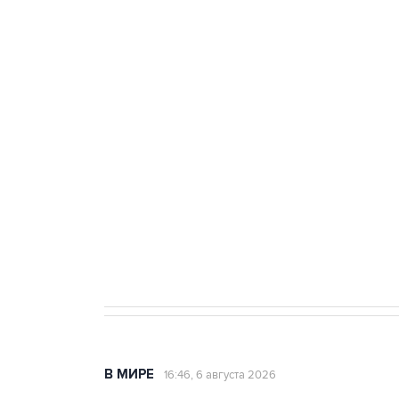
Три человека погибли, двое ра
Удмуртии
Путин сообщил о решении сосре
тыла Минобороны
Как российские медицинские т
Социальная реклама, АНО «Национальные приоритеты».
И
Трамп заявил, что переговоры 
В МИРЕ
16:46, 6 августа 2026