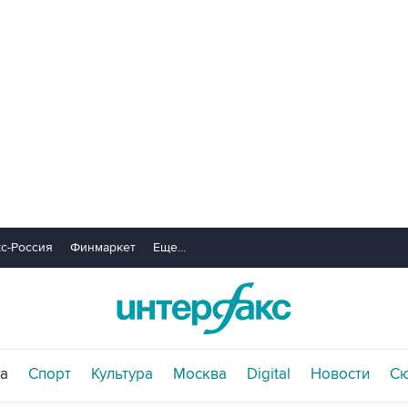
с-Россия
Финмаркет
Еще...
а
Спорт
Культура
Москва
Digital
Новости
С