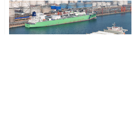
ХРОНИКИ СОБЫТИЙ
❮
❯