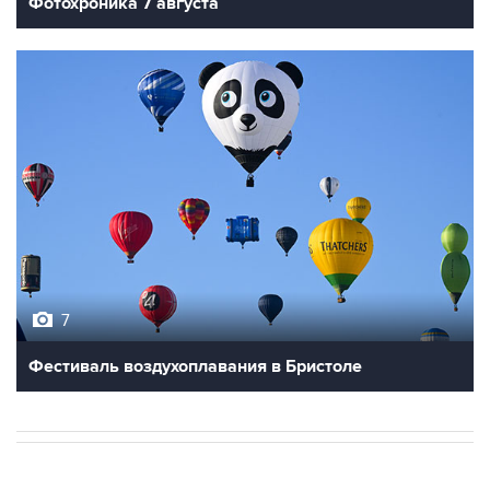
Фотохроника 7 августа
7
Фестиваль воздухоплавания в Бристоле