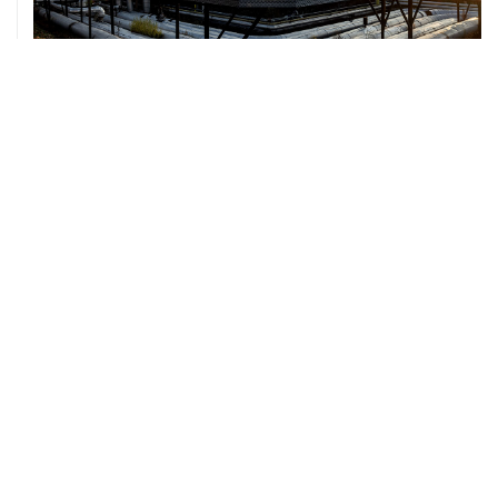
07 августа, 12:02
ФАО назвало причины роста мировых цен на пшеницу
в июле на 9,9%
ХРОНИКИ СОБЫТИЙ
❮
❯