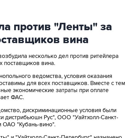
а против "Ленты" за
ставщиков вина
 возбудила несколько дел против ритейлера
х поставщиков вина.
нопольного ведомства, условия оказания
оставимы для всех поставщиков. Вместе с тем
зные экономические затраты при оплате
чает ФАС.
домство, дискриминационные условия были
и дистрибьюшн Рус", ООО "Уайтхолл-Санкт-
 ОАО "Кубань-вино".
ты" и "Уайтхолл-Санкт-Петербург" назначено