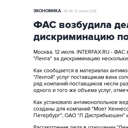
ЭКОНОМИКА
18:08, 12 июля 2016
ФАС возбудила дел
дискриминацию по
Москва. 12 июля. INTERFAX.RU - ФАС
"Лента" за дискриминацию нескольки
Как сообщается в материалах антимо
"Лентой" услуг поставщикам вина соп
ряд компаний-поставщиков несли ра
одного и того же объема услуг, отме
Как установило антимонопольное ве
созданы для компаний "Моет Хеннесс
Петербург", ОАО "Л Дистрибьюшен" и
Рассмотрение дела в отношении "Лен