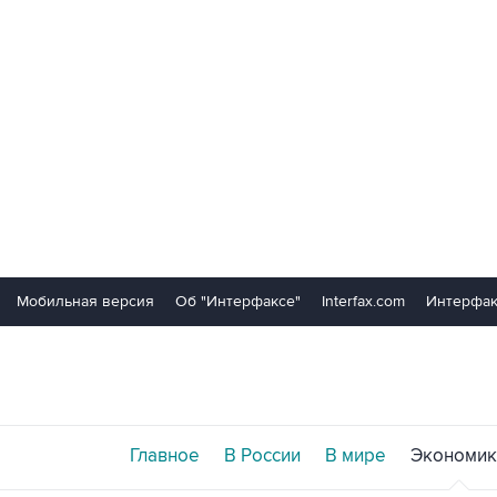
Мобильная версия
Об "Интерфаксе"
Interfax.com
Интерфак
Главное
В России
В мире
Экономик