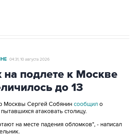
стратегического списка с целью снять
ИНЕ
04:31, 10 августа 2026
 на подлете к Москве
личилось до 13
Мэр Москвы Сергей Собянин
сообщил
о
 пытавшихся атаковать столицу.
тают на месте падения обломков", - написал
ельник.