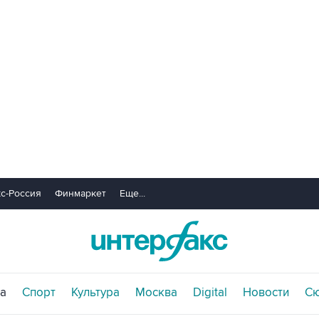
с-Россия
Финмаркет
Еще...
а
Спорт
Культура
Москва
Digital
Новости
С