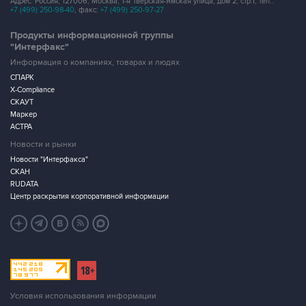
Продукты информационной группы
"Интерфакс"
Информация о компаниях, товарах и людях
СПАРК
X-Compliance
СКАУТ
Маркер
АСТРА
Новости и рынки
Новости "Интерфакса"
СКАН
RUDATA
Центр раскрытия корпоративной информации
Условия использования информации
Выходные данные
Дизайн – Motka.ru