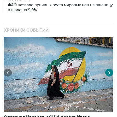
07 августа, 12:02
ФАО назвало причины роста мировых цен на пшеницу
в июле на 9,9%
ХРОНИКИ СОБЫТИЙ
❮
❯
В