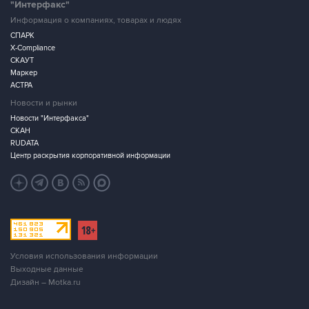
"Интерфакс"
Информация о компаниях, товарах и людях
СПАРК
X-Compliance
СКАУТ
Маркер
АСТРА
Новости и рынки
Новости "Интерфакса"
СКАН
RUDATA
Центр раскрытия корпоративной информации
Условия использования информации
Выходные данные
Дизайн – Motka.ru