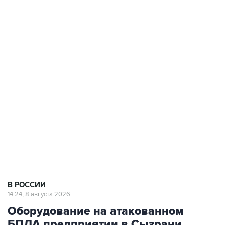
подростков, готовивших теракт на объекте
Росгвардии
Беспилотные технологии и ИИ на службе у
электросетевых объектов и агрокомплексов
Социальная реклама, АНО «Национальные приоритеты».
ИНН 7725383515 Erid: F7NfYUJCUneVdwcydK6A
Кабмин РФ разрешил до 1 июля 2027 года
импорт, выпуск и обращение бензина Евро 2,
Евро 3, Евро 4
В РОССИИ
14:24, 8 августа 2026
Оборудование на атакованном
БПЛА предприятии в Сызрани