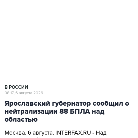
Как российские медицинские технологии
выходят на мировые рынки
Социальная реклама, АНО «Национальные приоритеты».
ИНН 7725383515 Erid: F7NfYUJCUneVdTRF8PRs
Трамп заявил, что переговоры с Ираном
начнутся в понедельник
В РОССИИ
08:17, 6 августа 2026
Ярославский губернатор сообщил о
нейтрализации 88 БПЛА над
областью
Москва. 6 августа. INTERFAX.RU - Над