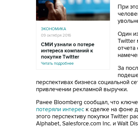
При это
челове
увольн
ЭКОНОМИКА
Один и
09 октября 2016
Twitte
СМИ узнали о потере
отчета 
интереса компаний к
намечен
покупке Twitter
Читать подробнее
За посл
подеше
перспективах бизнеса социальной сет
привлечении рекламной выручки.
Ранее Bloomberg сообщал, что ключе
потеряли интерес
к сделке на фоне д
этого перспективу покупки Twitter ра
Alphabet, Salesforce.com Inc. и Walt Di