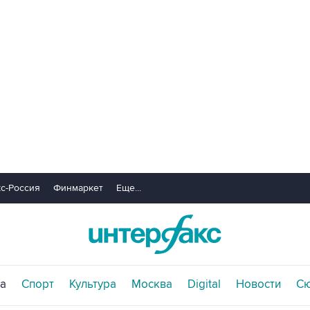
с-Россия
Финмаркет
Еще...
а
Спорт
Культура
Москва
Digital
Новости
С