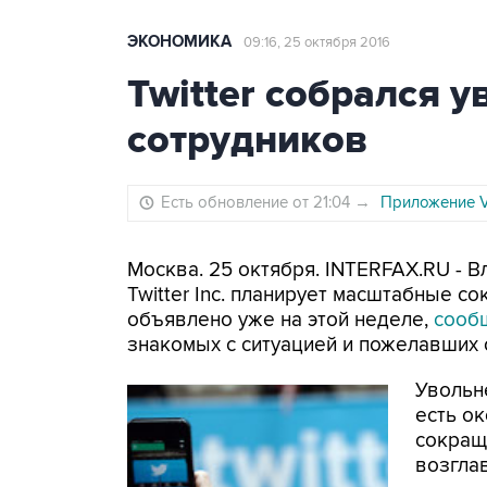
ЭКОНОМИКА
09:16, 25 октября 2016
Twitter собрался у
сотрудников
Есть обновление от 21:04
→
Приложение V
Москва. 25 октября. INTERFAX.RU -
Twitter Inc. планирует масштабные с
объявлено уже на этой неделе,
сооб
знакомых с ситуацией и пожелавших 
Увольн
есть о
сокращ
возгла