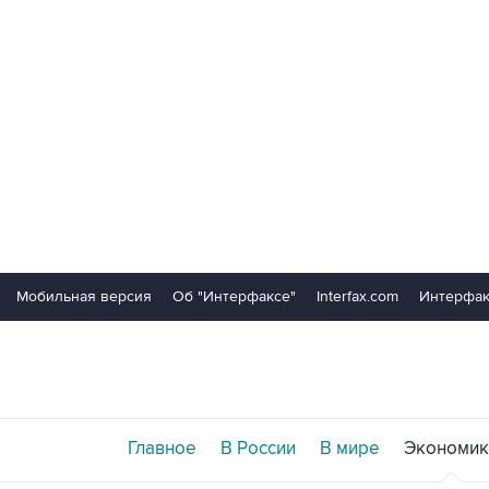
Мобильная версия
Об "Интерфаксе"
Interfax.com
Интерфак
Главное
В России
В мире
Экономик