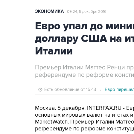
ЭКОНОМИКА
09:24, 5 декабря 2016
Евро упал до мини
доллару США на и
Италии
Премьер Италии Маттео Ренци п
референдуме по реформе констит
Есть обновление от 15:43
→
Евро перешел 
Москва. 5 декабря. INTERFAX.RU - Е
основных мировых валют на итогах 
MarketWatch. Премьер Италии Маттео
референдуме по реформе конституции