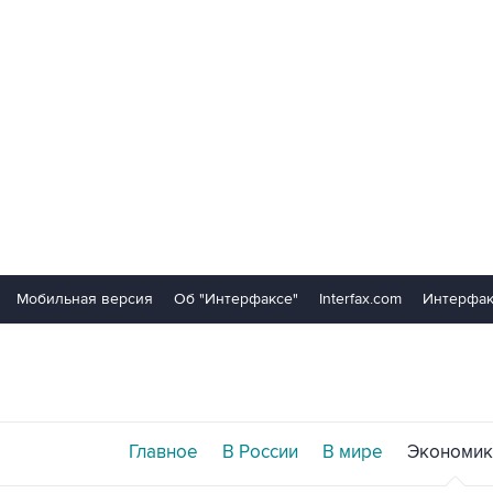
Мобильная версия
Об "Интерфаксе"
Interfax.com
Интерфак
Главное
В России
В мире
Экономик