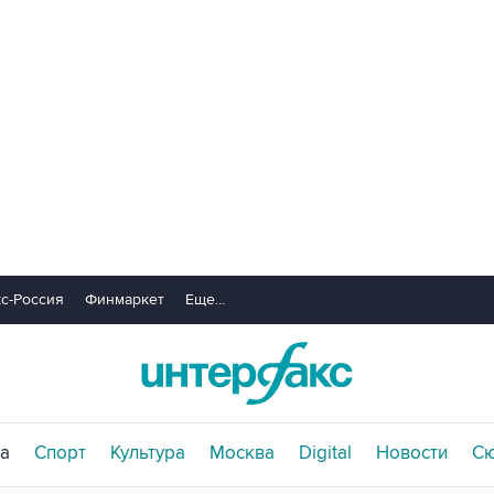
с-Россия
Финмаркет
Еще...
а
Спорт
Культура
Москва
Digital
Новости
С