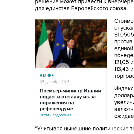
решение может привести к внеочере
для единства Европейского союза.
Стоимо
опускал
$1,0505
против
единой
понеде
121,05 
113,43 
торгово
В МИРЕ
05 декабря 2016
Индекс
Премьер-министр Италии
доллар
подаст в отставку из-за
увеличи
поражения на
референдуме
валютн
Читать подробнее
ожидае
"Учитывая нынешние политические те