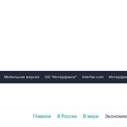
Мобильная версия
Об "Интерфаксе"
Interfax.com
Интерфак
Главное
В России
В мире
Экономик