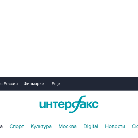
с-Россия
Финмаркет
Еще...
а
Спорт
Культура
Москва
Digital
Новости
С