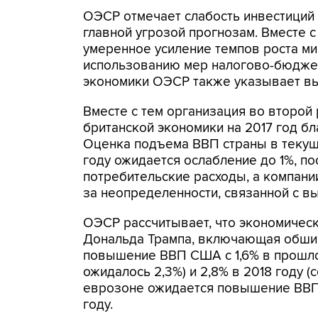
ОЭСР отмечает слабость инвестиций
главной угрозой прогнозам. Вместе 
умеренное усиление темпов роста м
использованию мер налогово-бюджет
экономики ОЭСР также указывает выс
Вместе с тем организация во второй
британской экономики на 2017 год б
Оценка подъема ВВП страны в текущем
году ожидается ослабление до 1%, п
потребительские расходы, а компани
за неопределенности, связанной с вы
ОЭСР рассчитывает, что экономичес
Дональда Трампа, включающая обшир
повышение ВВП США с 1,6% в прошлом
ожидалось 2,3%) и 2,8% в 2018 году 
еврозоне ожидается повышение ВВП н
году.