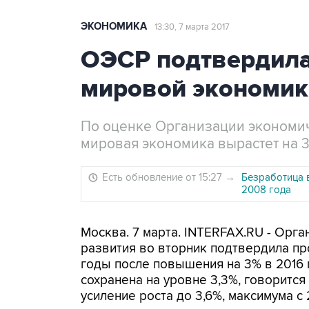
ЭКОНОМИКА
13:30, 7 марта 2017
ОЭСР подтвердила
мировой экономик
По оценке Организации экономич
мировая экономика вырастет на 3,3
Есть обновление от 15:27
→
Безработица в
2008 года
Москва. 7 марта. INTERFAX.RU - Орг
развития во вторник подтвердила пр
годы после повышения на 3% в 2016 
сохранена на уровне 3,3%, говорится
усиление роста до 3,6%, максимума с 2