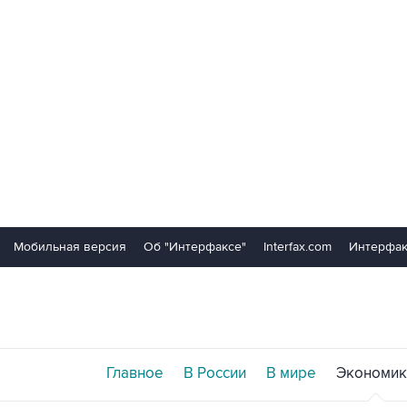
Мобильная версия
Об "Интерфаксе"
Interfax.com
Интерфак
Главное
В России
В мире
Экономик