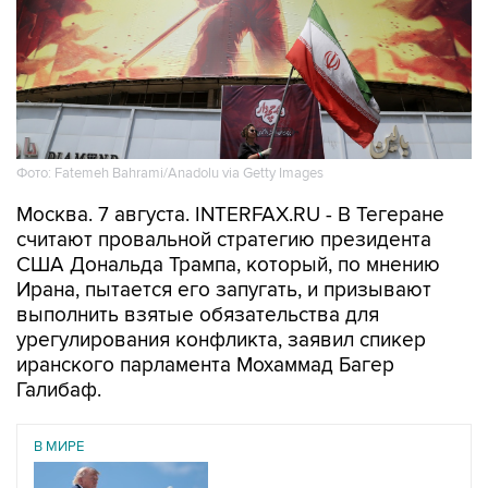
Фото: Fatemeh Bahrami/Anadolu via Getty Images
Москва. 7 августа. INTERFAX.RU - В Тегеране
считают провальной стратегию президента
США Дональда Трампа, который, по мнению
Ирана, пытается его запугать, и призывают
выполнить взятые обязательства для
урегулирования конфликта, заявил спикер
иранского парламента Мохаммад Багер
Галибаф.
В МИРЕ