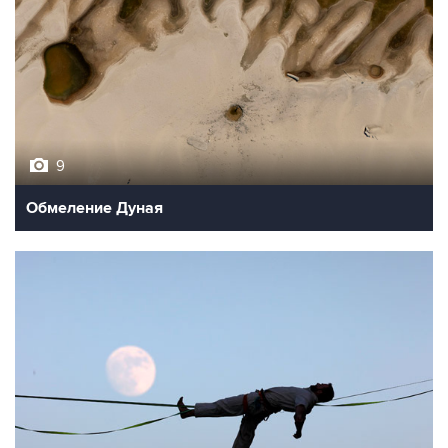
9
Обмеление Дуная