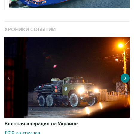
ХРОНИКИ СОБЫТИЙ
❮
❯
Военная операция на Украине
О
11010 материалов
3